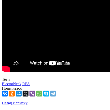
Теги
ElectroNeek
RPA
Поделиться
Назад к списку