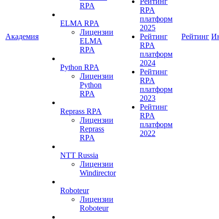
Рейтинг
RPA
RPA
платформ
ELMA RPA
2025
Лицензии
Академия
Рейтинг
Рейтинг
И
ELMA
RPA
RPA
платформ
2024
Python RPA
Рейтинг
Лицензии
RPA
Python
платформ
RPA
2023
Рейтинг
Reprass RPA
RPA
Лицензии
платформ
Reprass
2022
RPA
NTT Russia
Лицензии
Windirector
Roboteur
Лицензии
Roboteur