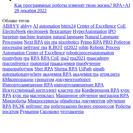
Как программные роботы изменят твою жизнь? RPA+AI
28 декабря 2022
Облако тегов
ABBYY
abbyy
AI
automation
bitrix24
Center of Excellence
CoE
ElectroNeek
electroneek
flexicapture
HyperAutomation
IPO
lueprism
machine learning
natural language
Natural Language
Processing
Next RPA
pix rpa
pixrobotics
Primo RPA
PRO Роботов
processing
pейтинг rpa
R.BOT
rif2022
robin
Robotic Process
Automation Center of Excellence
roboticprocessautomation
roomybots
rpa
RPA
RPA CoE
rpa2
rpa2021
rpaacademy
rpaconference
rpatutorial
rpaакадемия
rpaобучение
rpaразработчик
Sber RPA
Sherpa RPA
UiPath
uipath
аutomationаnywhere
академия RPA
академия rpa
атом.рита
БМкорпорации
гринатом
документооборот
Импортозамещение RPA
импортозамещение RPA
Искусственный интеллект
кластер rpa
Конференция RPA
курс
RPA
курс rpa
мастеркласс
Машинное обучение
миграция RPA
Микроботы
Микросервисы
обработка документов
обучение
RPA
РАЭК
рейтинг rpa
роботизации бизнес-процессов
Роботы
росатом
Румыния
Сколково
чтотакоеrpa