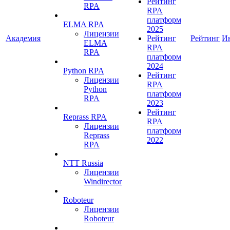
Рейтинг
RPA
RPA
платформ
ELMA RPA
2025
Лицензии
Академия
Рейтинг
Рейтинг
И
ELMA
RPA
RPA
платформ
2024
Python RPA
Рейтинг
Лицензии
RPA
Python
платформ
RPA
2023
Рейтинг
Reprass RPA
RPA
Лицензии
платформ
Reprass
2022
RPA
NTT Russia
Лицензии
Windirector
Roboteur
Лицензии
Roboteur