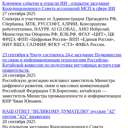
Ключевое событие в отрасли ИИ - открытое заседание
Координационного Совета ассоциаций МСП в сфере ИИ
27 сентября 2025
Спикеры и участники от Администрации Президента РФ,
Сбербанка, МТК, РУССОФТ, АЛРИИ, Консорциума
робототехники, НАУРР, AI GLOBAL, АНО Нейролаб,
Министерства Обороны РФ, ВЭБ.РФ, ФГАУ «ЦИТ», ЦК
ФРЦЭ, ФПП «Цифровая Россия» ВПП «Единая Россия»,
НИУ ВШЭ, САПФИР, ФГКУ «СТЗ» ФМБА России.
23 сентября в Чэнду состоялось 24-е заседание Подкомиссии
по связи и информационным технологиям Российско-
Китайской комиссии по подготовке регулярных встреч глав
правительств.
24 сентября 2025
Российскую делегацию возглавил заместитель Министра
цифрового развития, связи и массовых коммуникаций
Российской Федерации Г.В.Борисенко, китайскую —
заместитель Министра промышленности и информатизации
КНР Чжан Юньмин.
НАШ ОТВЕТ "ВЕЛИКОМУ ДУМАТЕЛЮ" русские "42"
против "42х" вражеских
20 сентября 2025
На открытом заседании Координационного Совета