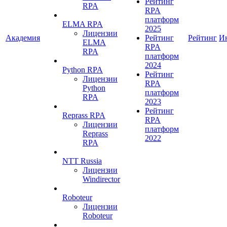
Рейтинг
RPA
RPA
платформ
ELMA RPA
2025
Лицензии
Академия
Рейтинг
Рейтинг
И
ELMA
RPA
RPA
платформ
2024
Python RPA
Рейтинг
Лицензии
RPA
Python
платформ
RPA
2023
Рейтинг
Reprass RPA
RPA
Лицензии
платформ
Reprass
2022
RPA
NTT Russia
Лицензии
Windirector
Roboteur
Лицензии
Roboteur