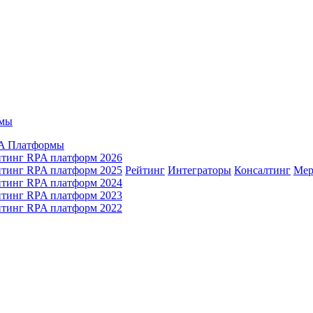
мы
A Платформы
йтинг RPA платформ 2026
йтинг RPA платформ 2025
Рейтинг
Интеграторы
Консалтинг
Mер
йтинг RPA платформ 2024
йтинг RPA платформ 2023
йтинг RPA платформ 2022