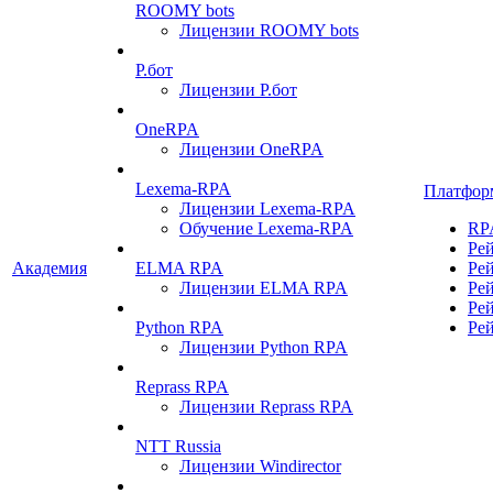
ROOMY bots
Лицензии ROOMY bots
Р.бот
Лицензии Р.бот
OneRPA
Лицензии OneRPA
Lexema-RPA
Платфор
Лицензии Lexema-RPA
Обучение Lexema-RPA
RP
Ре
Академия
ELMA RPA
Ре
Лицензии ELMA RPA
Ре
Ре
Python RPA
Ре
Лицензии Python RPA
Reprass RPA
Лицензии Reprass RPA
NTT Russia
Лицензии Windirector