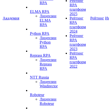
Рейтинг
RPA
RPA
платформ
ELMA RPA
2025
Лицензии
Академия
Рейтинг
Рейтинг
И
ELMA
RPA
RPA
платформ
2024
Python RPA
Рейтинг
Лицензии
RPA
Python
платформ
RPA
2023
Рейтинг
Reprass RPA
RPA
Лицензии
платформ
Reprass
2022
RPA
NTT Russia
Лицензии
Windirector
Roboteur
Лицензии
Roboteur