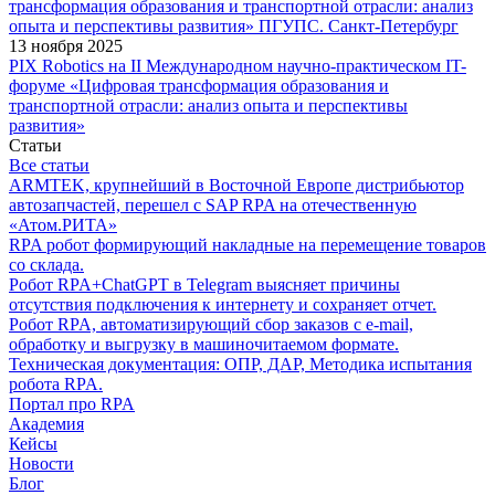
трансформация образования и транспортной отрасли: анализ
опыта и перспективы развития» ПГУПС. Санкт-Петербург
13 ноября 2025
PIX Robotics на II Международном научно-практическом IT-
форуме «Цифровая трансформация образования и
транспортной отрасли: анализ опыта и перспективы
развития»
Статьи
Все статьи
ARMTEK, крупнейший в Восточной Европе дистрибьютор
автозапчастей, перешел с SAP RPA на отечественную
«Атом.РИТА»
RPA робот формирующий накладные на перемещение товаров
со склада.
Робот RPA+ChatGPT в Telegram выясняет причины
отсутствия подключения к интернету и сохраняет отчет.
Робот RPA, автоматизирующий сбор заказов с e-mail,
обработку и выгрузку в машиночитаемом формате.
Техническая документация: ОПР, ДАР, Методика испытания
робота RPA.
Портал про RPA
Академия
Кейсы
Новости
Блог