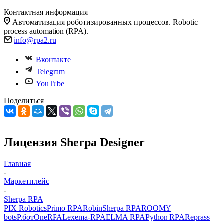
Контактная информация
Автоматизация роботизированных процессов. Robotic
process automation (RPA).
info@rpa2.ru
Вконтакте
Telegram
YouTube
Поделиться
Лицензия Sherpa Designer
Главная
-
Маркетплейс
-
Sherpa RPA
PIX Robotics
Primo RPA
Robin
Sherpa RPA
ROOMY
bots
Р.бот
OneRPA
Lexema-RPA
ELMA RPA
Python RPA
Reprass