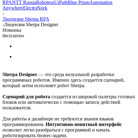
RPA
NTT Russia
Roboteur
UiPath
Blue Prism
Automation
Anywhere
ElectroNeek
-
Лицензии Sherpa RPA
-
Лицензия Sherpa Designer
Новинка
бесплатно
Sherpa Designer
— это среда визуальной разработки
программных роботов. Именно здесь создается сценарий,
который затем исполняет робот Sherpa.
Сценарий для робота
создается из широкой палитры готовых
блоков или автоматически с помощью записи действий
пользователя.
Для работы в дизайнере не требуются знания языков
программирования.
Интуитивно-понятный интерфейс
позволит легко разобраться с программой и начать
роботизировать бизнес-задачи.