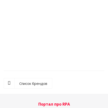
СОВЕТУЕМ
Лицензия PIX Enterprise (PIX Robot + PIX Studio) для
среднего и крупного бизнеса
Список брендов
Портал про RPA