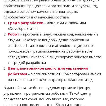
процессе. Сейчас на рынке более 20 RPA-платформ для
роботизации процессов (и российских, и зарубежных),
однако в основном компоненты платформы
приобретаются в следующем составе:
Среда разработки
– лицензии «Studio» или
«Developer» и т.п.
Робот
– программа, запускающая код, написанный в
студии. Некоторые вендоры делят роботов на
unattended - автономных и attended - «цифровых
помощников», расположенных на рабочем месте
сотрудника, некоторые лицензируют роботов вместе
со средой разработки.
Централизованное место для управления
роботами
– в зависимости от RPA-платформы имеют
разные названия: «Оркестратор», «Мастер» и т.д.
В данной статье больше уделим времени Центру
управления программными роботами. Такой центр
представляет собой веб-приложение, которое
позволяет контролировать роботов и средства