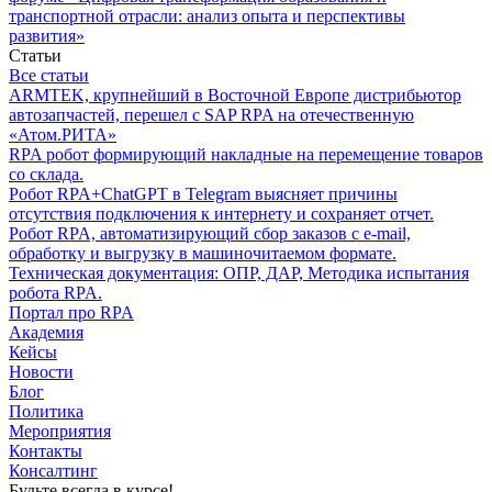
транспортной отрасли: анализ опыта и перспективы
развития»
Статьи
Все статьи
ARMTEK, крупнейший в Восточной Европе дистрибьютор
автозапчастей, перешел с SAP RPA на отечественную
«Атом.РИТА»
RPA робот формирующий накладные на перемещение товаров
со склада.
Робот RPA+ChatGPT в Telegram выясняет причины
отсутствия подключения к интернету и сохраняет отчет.
Робот RPA, автоматизирующий сбор заказов с e-mail,
обработку и выгрузку в машиночитаемом формате.
Техническая документация: ОПР, ДАР, Методика испытания
робота RPA.
Портал про RPA
Академия
Кейсы
Новости
Блог
Политика
Мероприятия
Контакты
Консалтинг
Будьте всегда в курсе!