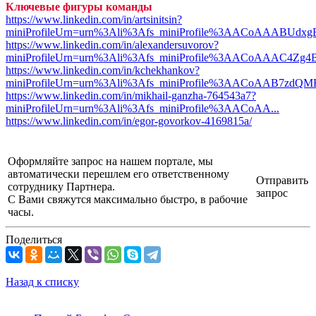
Ключевые фигуры команды
https://www.linkedin.com/in/artsinitsin?
miniProfileUrn=urn%3Ali%3Afs_miniProfile%3AACoAAABUdxgB
https://www.linkedin.com/in/alexandersuvorov?
miniProfileUrn=urn%3Ali%3Afs_miniProfile%3AACoAAAC4Zg4B
https://www.linkedin.com/in/kchekhankov?
miniProfileUrn=urn%3Ali%3Afs_miniProfile%3AACoAAB7zdQMB
https://www.linkedin.com/in/mikhail-ganzha-764543a7?
miniProfileUrn=urn%3Ali%3Afs_miniProfile%3AACoAA...
https://www.linkedin.com/in/egor-govorkov-4169815a/
Оформляйте запрос на нашем портале, мы
автоматически перешлем его ответственному
Отправить
сотруднику Партнера.
запрос
С Вами свяжутся максимально быстро, в рабочие
часы.
Поделиться
Назад к списку