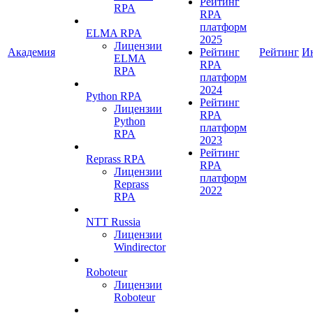
Рейтинг
RPA
RPA
платформ
ELMA RPA
2025
Лицензии
Академия
Рейтинг
Рейтинг
И
ELMA
RPA
RPA
платформ
2024
Python RPA
Рейтинг
Лицензии
RPA
Python
платформ
RPA
2023
Рейтинг
Reprass RPA
RPA
Лицензии
платформ
Reprass
2022
RPA
NTT Russia
Лицензии
Windirector
Roboteur
Лицензии
Roboteur