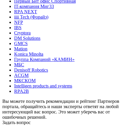
Первый Бит офис Спортивная
IT-компания Миг33
RPA NEXT
iiii Tech (Форайз)
NFP
IBS
Cryptora
DM Solutions
GMCS
Mation
Konica Minolta
Группа Компаний «КАМИН»
МБС
Denisoff Robotics
ACGM
МКСКОМ
Intelligen products and systems
RPA2B
Вы можете получить рекомендации и рейтинг Партнеров
портала, обращайтесь и наши эксперты ответят на любой
интересующий вас вопрос. Это может уберечь вас от
ошибочных решений.
Задать вопрос